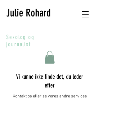
Julie Rohard
Sexolog og
journalist
Vi kunne ikke finde det, du leder
efter
Kontakt os eller se vores andre services
Julie Rohard -
41234004
-
julie.rohard@gmail.com