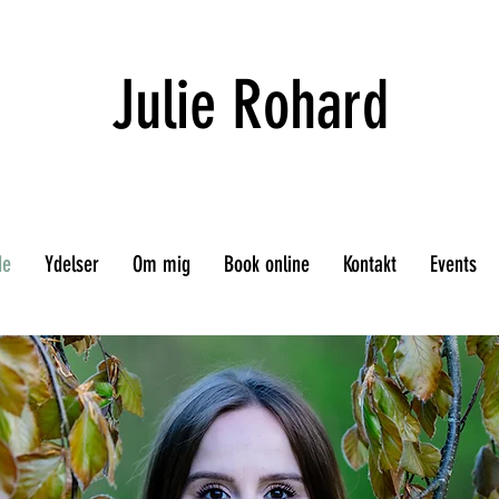
Julie Rohard
de
Ydelser
Om mig
Book online
Kontakt
Events