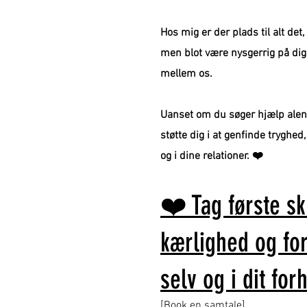
Hos mig er der plads til alt det
men blot være nysgerrig på dig 
mellem os.
Uanset om du søger hjælp alene
støtte dig i at genfinde tryghed,
og i dine relationer. ❤️
❤️ Tag første s
kærlighed og for
selv og i dit for
[Book en samtale]