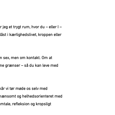
eg et trygt rum, hvor du – eller I –
låst i kærlighedslivet, kroppen eller
om sex, men om kontakt. Om at
dine grænser – så du kan leve med
 når vi tør møde os selv med
g nænsomt og helhedsorienteret med
tale, refleksion og kropsligt